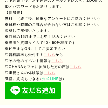
ご予約完了後、お申込みのメールアドレスへ、ZOOMの
IDとパスワードをお送りします。
【参加費】
無料 （終了後、簡単なアンケートにご協力ください）
※日程や時間のご都合が合わない方はご相談ください。
調整して開催いたします。
※前日の16時までにお申し込みください
※説明と質問タイムで40～50分程度です
※ビデオはONにしてご参加下さい
♡資料請求も受付中！
こちら
から
♡その他のイベント情報は
こちら
♡OHANAカフェに参加した方の声は
こちら
♡里親さんの体験談は
こちら
気軽に質問もできる♪
公式LINE
は↓