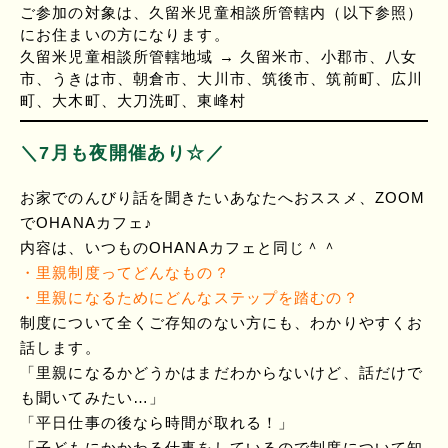
ご参加の対象は、久留米児童相談所管轄内（以下参照）
にお住まいの方になります。
久留米児童相談所管轄地域 → 久留米市、小郡市、八女
市、うきは市、朝倉市、大川市、筑後市、筑前町、広川
町、大木町、大刀洗町、東峰村
＼7月も夜開催あり☆／
お家でのんびり話を聞きたいあなたへおススメ、ZOOM
でOHANAカフェ♪
内容は、いつものOHANAカフェと同じ＾＾
・里親制度ってどんなもの？
・里親になるためにどんなステップを踏むの？
制度について全くご存知のない方にも、わかりやすくお
話します。
「里親になるかどうかはまだわからないけど、話だけで
も聞いてみたい…」
「平日仕事の後なら時間が取れる！」
「子どもにかかわる仕事をしているので制度について知