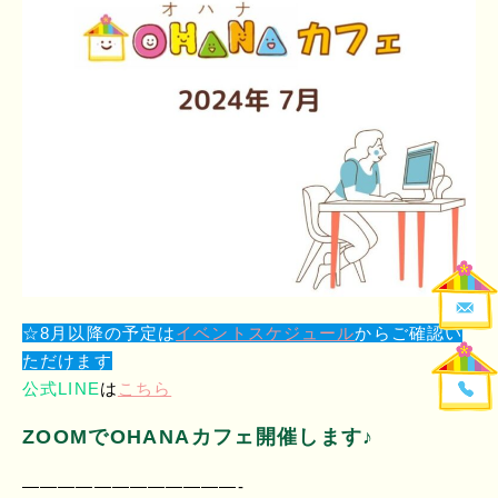
☆8月以降の予定は
イベントスケジュール
からご確認い
ただけます
公式LINE
は
こちら
ZOOMでOHANAカフェ開催します♪
————————————-