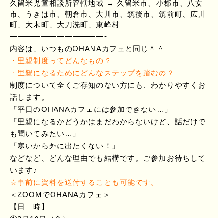
久留米児童相談所管轄地域 → 久留米市、小郡市、八女
市、うきは市、朝倉市、大川市、筑後市、筑前町、広川
町、大木町、大刀洗町、東峰村
————————————-
内容は、いつものOHANAカフェと同じ＾＾
・里親制度ってどんなもの？
・里親になるためにどんなステップを踏むの？
制度について全くご存知のない方にも、わかりやすくお
話します。
「平日のOHANAカフェには参加できない…」
「里親になるかどうかはまだわからないけど、話だけで
も聞いてみたい…」
「寒いから外に出たくない！」
などなど、どんな理由でも結構です。ご参加お待ちして
います♪
☆事前に資料を送付することも可能です。
＜ZOOMでOHANAカフェ＞
【日 時】