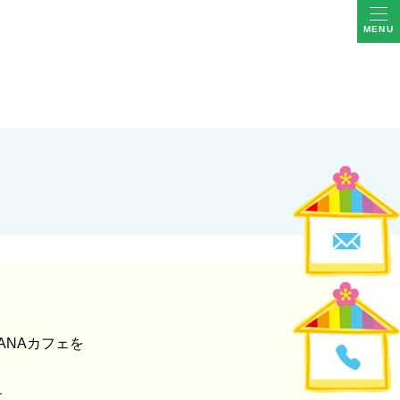
MENU
ANAカフェを
す。