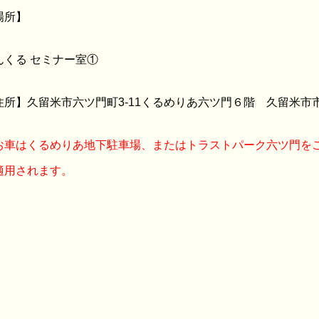
場所】
んくる セミナー室①
住所】久留米市六ツ門町3-11くるめりあ六ツ門６階 久留米市
お車はくるめりあ地下駐車場、またはトラストパーク六ツ門を
適用されます。