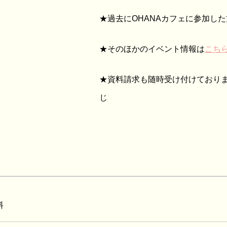
★過去にOHANAカフェに参加し
★そのほかのイベント情報は
こち
★資料請求も随時受け付けており
じ
料