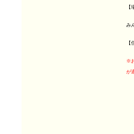
【
み
【
※
が