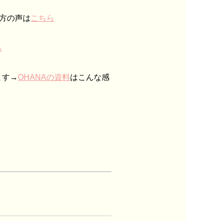
た方の声は
こちら
ら
ます→
OHANAの資料
はこんな感