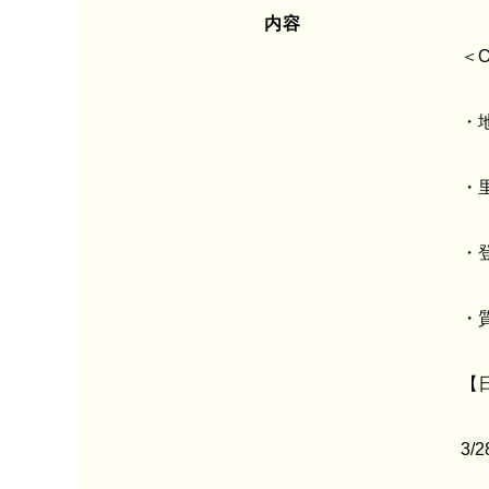
内容
＜
・
・
・
・
【
3/