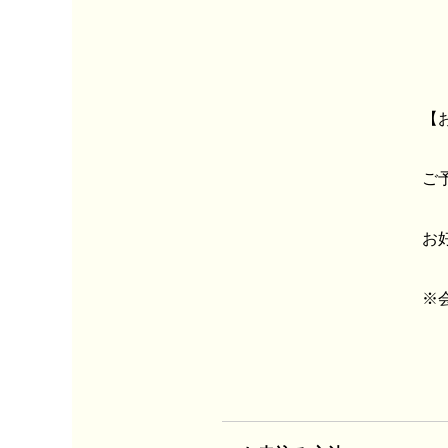
【
ご
お
※