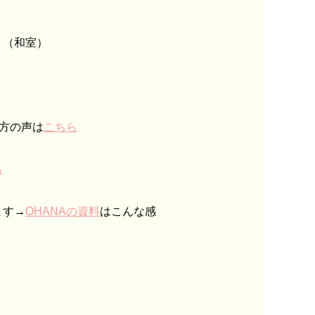
１（和室）
た方の声は
こちら
ら
ます→
OHANAの資料
はこんな感