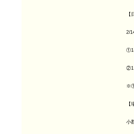
【
2/1
①1
②1
※
【
小