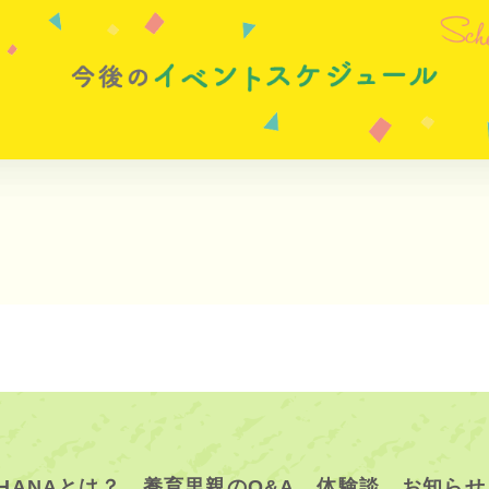
HANAとは？
養育里親のQ&A
体験談
お知らせ