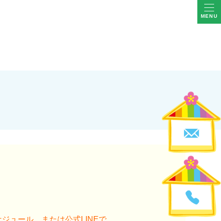
MENU
ケジュール
、または
公式LINE
で