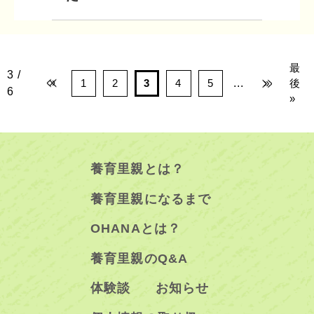
最
3 /
1
2
3
4
5
...
»
後
«
6
»
養育里親とは？
養育里親になるまで
OHANAとは？
養育里親のQ&A
体験談
お知らせ