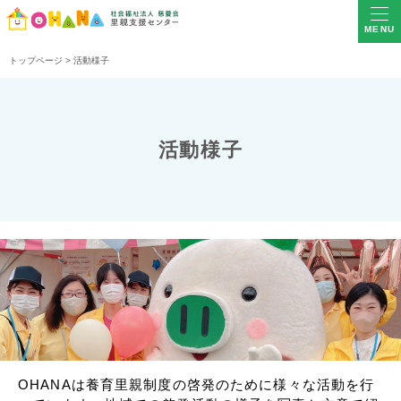
MENU
トップページ
>
活動様子
活動様子
OHANAは養育里親制度の啓発のために様々な活動を行